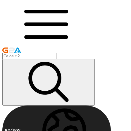
RO
RON