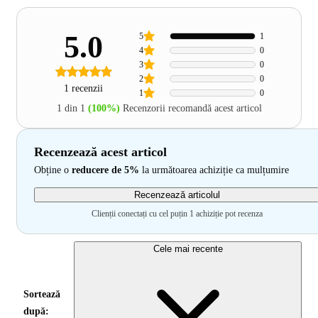
5.0
5
1
4
0
3
0
2
0
1 recenzii
1
0
1 din 1
(100%)
Recenzorii recomandă acest articol
Recenzează acest articol
Obține o
reducere de 5%
la următoarea achiziție ca mulțumire
Recenzează articolul
Clienții conectați cu cel puțin 1 achiziție pot recenza
Cele mai recente
Sortează
după: