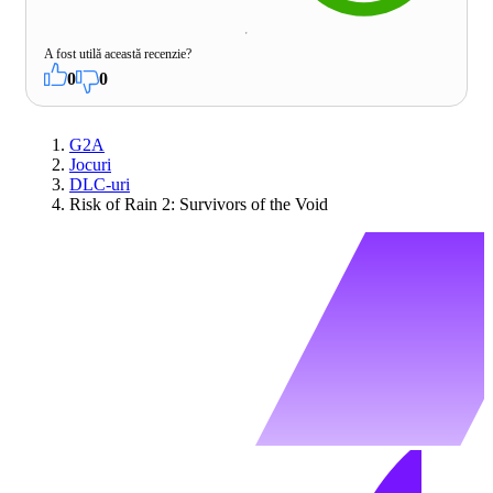
A fost utilă această recenzie?
0
0
G2A
Jocuri
DLC-uri
Risk of Rain 2: Survivors of the Void