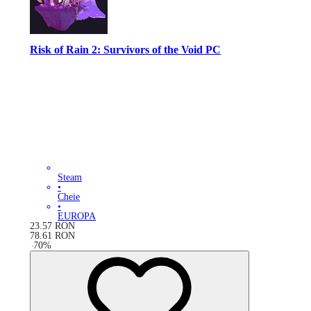
Risk of Rain 2: Survivors of the Void PC
Steam
•
Cheie
•
EUROPA
23.57
RON
78.61
RON
-
70
%