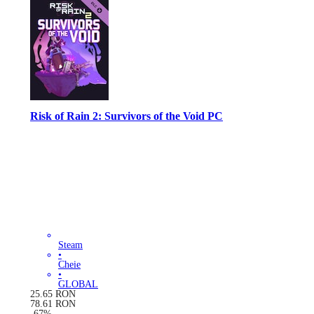
Risk of Rain 2: Survivors of the Void PC
Steam
•
Cheie
•
GLOBAL
25.65
RON
78.61
RON
-
67
%