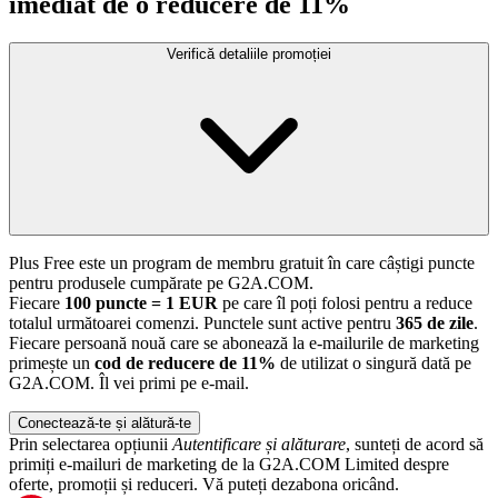
imediat de o reducere de 11%
Verifică detaliile promoției
Plus Free este un program de membru gratuit în care câștigi puncte
pentru produsele cumpărate pe G2A.COM.
Fiecare
100 puncte = 1 EUR
pe care îl poți folosi pentru a reduce
totalul următoarei comenzi. Punctele sunt active pentru
365 de zile
.
Fiecare persoană nouă care se abonează la e-mailurile de marketing
primește un
cod de reducere de 11%
de utilizat o singură dată pe
G2A.COM. Îl vei primi pe e-mail.
Conectează-te și alătură-te
Prin selectarea opțiunii
Autentificare și alăturare
, sunteți de acord să
primiți e-mailuri de marketing de la G2A.COM Limited despre
oferte, promoții și reduceri. Vă puteți dezabona oricând.