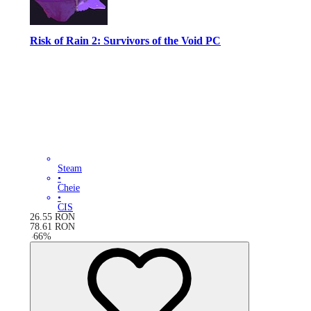
Risk of Rain 2: Survivors of the Void PC
Steam
•
Cheie
•
CIS
26.55
RON
78.61
RON
-
66
%