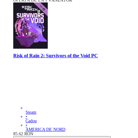
OFERTĂ DE LA 1 VÂNZĂTOR
Risk of Rain 2: Survivors of the Void PC
Steam
•
Cadou
•
AMERICA DE NORD
85.62
RON