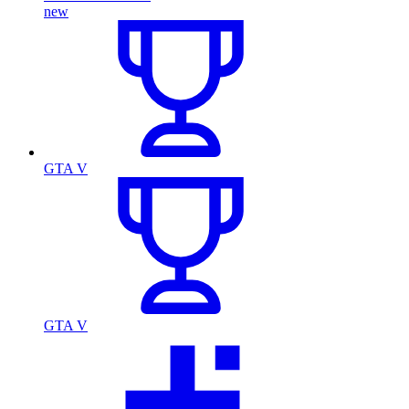
new
GTA V
GTA V