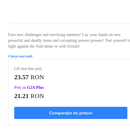
Loading...
Loading...
Loading...
Loading...
Loading
Face new challenges and terrifying enemies! Lay your hands on new
powerful and deadly items and corrupting powers powers! Test yourself i
fight against the Void alone or with friends!
Citește mai mult
Cel mai bun preț
23.57
RON
Preț cu
G2A Plus
21.21
RON
Comparaţie de prețuri