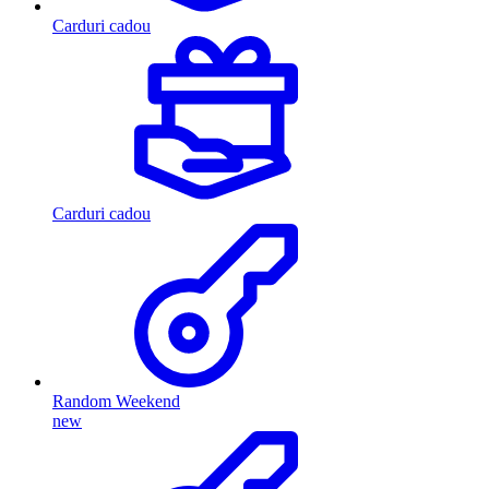
Carduri cadou
Carduri cadou
Random Weekend
new