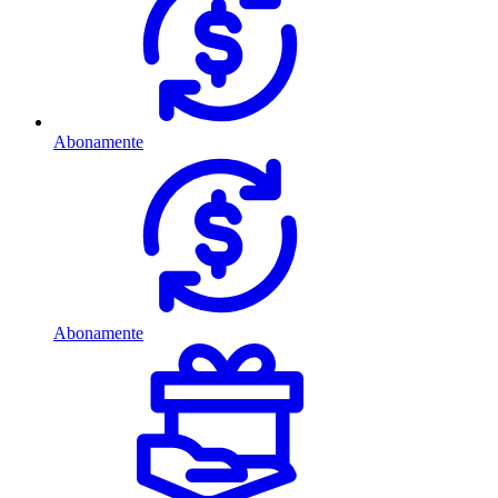
Abonamente
Abonamente