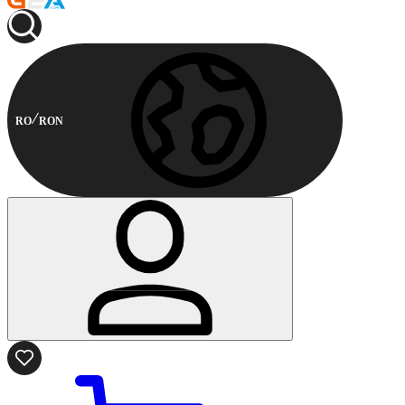
RO
RON