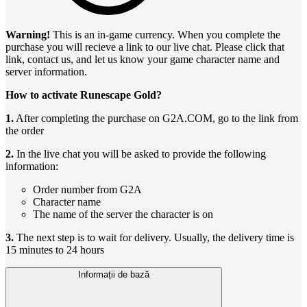
Warning!
This is an in-game currency. When you complete the
purchase you will recieve a link to our live chat. Please click that
link, contact us, and let us know your game character name and
server information.
How to activate Runescape Gold?
1.
After completing the purchase on G2A.COM, go to the link from
the order
2.
In the live chat you will be asked to provide the following
information:
Order number from G2A
Character name
The name of the server the character is on
3.
The next step is to wait for delivery. Usually, the delivery time is
15 minutes to 24 hours
Informații de bază