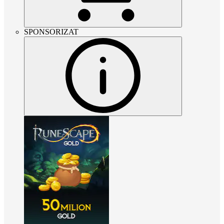
SPONSORIZAT