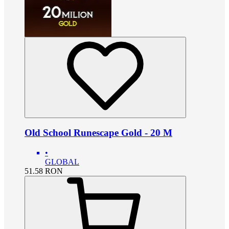
Old School Runescape Gold - 20 M
•
GLOBAL
51.58
RON