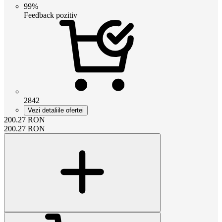
99%
Feedback pozitiv
2842
Vezi detaliile ofertei
200.27
RON
200.27
RON