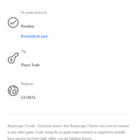
Se poate activa în
:
România
Restricții de țară
Tip
:
Player Trade
Regiune
:
GLOBAL
Runescape 3 Gold - Everyone knows that Runescape 3 Items cost a ton in contrast
to any other game. Gold, being the in-game main currency is required to actually
have success in every path, either you are fighting bosses ...