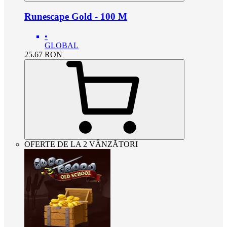
Runescape Gold - 100 M
•
GLOBAL
25.67
RON
OFERTE DE LA 2 VÂNZĂTORI