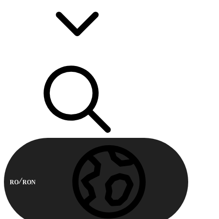
RO
RON