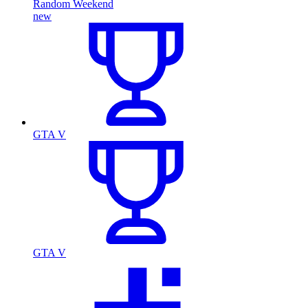
Random Weekend
new
GTA V
GTA V