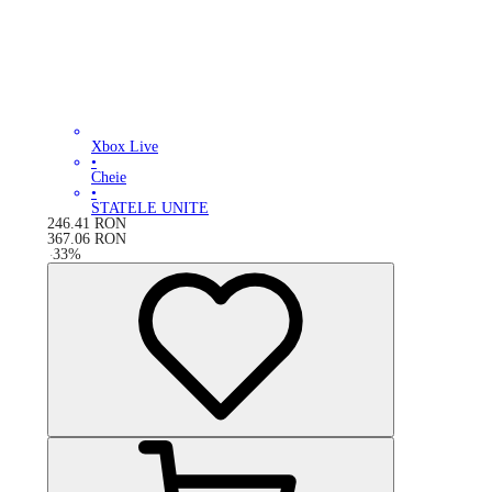
Xbox Live
•
Cheie
•
STATELE UNITE
246.41
RON
367.06
RON
-
33
%