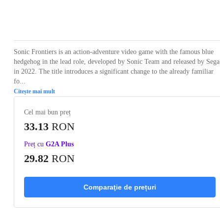
Loading...
Loading...
Loading...
Loading...
Loading
Sonic Frontiers is an action-adventure video game with the famous blue
hedgehog in the lead role, developed by Sonic Team and released by Sega
in 2022. The title introduces a significant change to the already familiar
fo...
Citește mai mult
Cel mai bun preț
33.13
RON
Preț cu
G2A Plus
29.82
RON
Comparaţie de prețuri