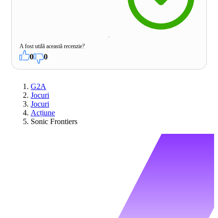
A fost utilă această recenzie?
0
0
G2A
Jocuri
Jocuri
Acțiune
Sonic Frontiers