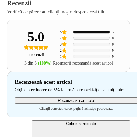
Recenzii
Verifică ce părere au clienții noștri despre acest titlu
5.0
5
3
4
0
3
0
2
0
3 recenzii
1
0
3 din 3
(100%)
Recenzorii recomandă acest articol
Recenzează acest articol
Obține o
reducere de 5%
la următoarea achiziție ca mulțumire
Recenzează articolul
Clienții conectați cu cel puțin 1 achiziție pot recenza
Cele mai recente