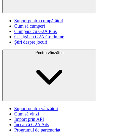
Suport pentru cumpărători
Cum să cumperi
Cumpără cu G2A Plus
Câștigă cu G2A Goldmine
Știri despre jocuri
Pentru vânzători
Suport pentru vânzători
Cum să vinzi
Import prin API
Încearcă G2A Ads
Programul de parteneriat