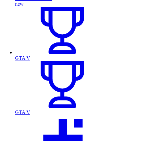
new
GTA V
GTA V