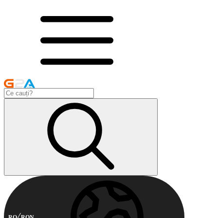
RO
RON