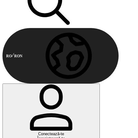
RO
RON
Conectează-te