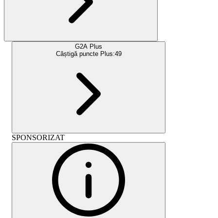
G2A Plus
Câștigă puncte Plus:
49
SPONSORIZAT