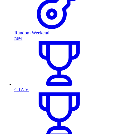
Random Weekend
new
GTA V