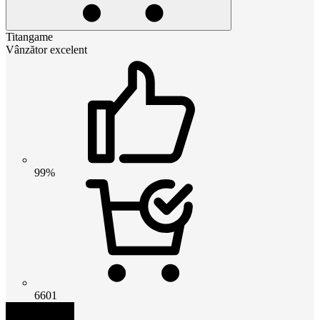
Titangame
Vânzător excelent
99%
6601