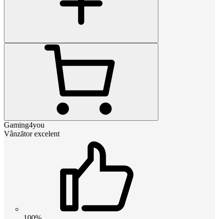
Gaming4you
Vânzător excelent
100%