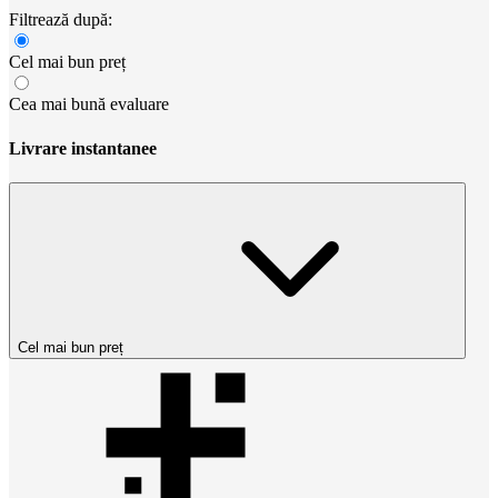
Filtrează după:
Cel mai bun preț
Cea mai bună evaluare
Livrare instantanee
Cel mai bun preț