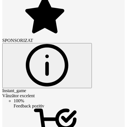
SPONSORIZAT
Instant_game
Vânzător excelent
100%
Feedback pozitiv