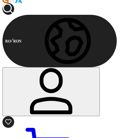
RO
RON