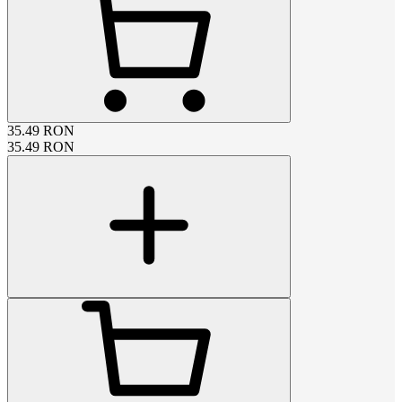
35.49
RON
35.49
RON