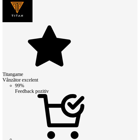
Titangame
Vânzător excelent
99%
Feedback pozitiv