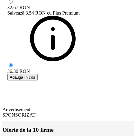
32.67
RON
Salvează
3.54 RON
cu
Plus Premium
36.30
RON
Adaugă în coș
Advertisement
SPONSORIZAT
Oferte de la 10 firme