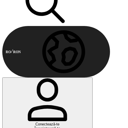
RO
RON
Conectează-te