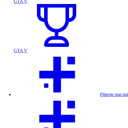
GTA V
GTA V
Plătește mai pu