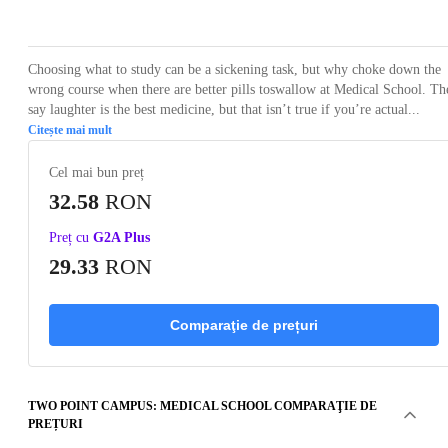
Loading...
Loading...
Loading...
Loading...
Loading
Choosing what to study can be a sickening task, but why choke down the
wrong course when there are better pills toswallow at Medical School. Th
say laughter is the best medicine, but that isn’t true if you’re actual...
Citește mai mult
Cel mai bun preț
32.58
RON
Preț cu
G2A Plus
29.33
RON
Comparaţie de prețuri
TWO POINT CAMPUS: MEDICAL SCHOOL COMPARAŢIE DE
PREȚURI