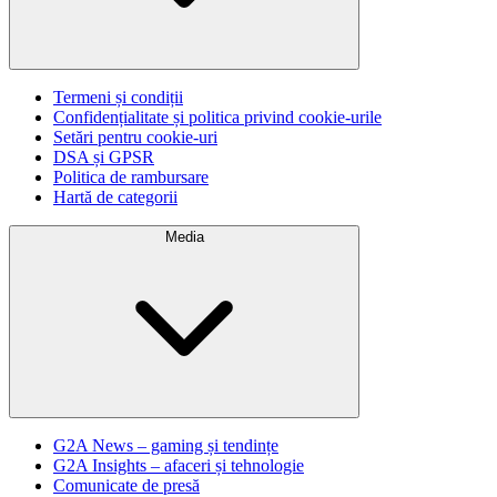
Termeni și condiții
Confidențialitate și politica privind cookie-urile
Setări pentru cookie-uri
DSA și GPSR
Politica de rambursare
Hartă de categorii
Media
G2A News – gaming și tendințe
G2A Insights – afaceri și tehnologie
Comunicate de presă