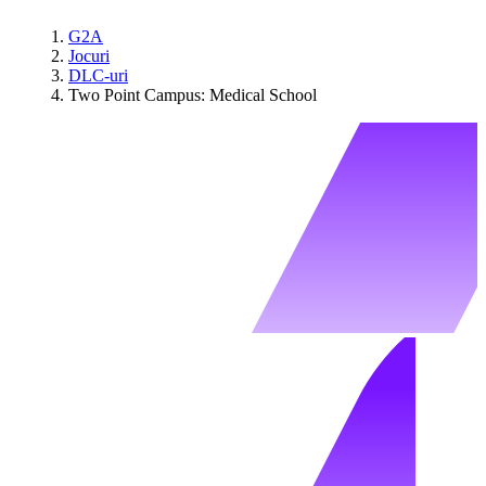
G2A
Jocuri
DLC-uri
Two Point Campus: Medical School