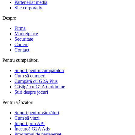
Parteneriat media
Site corporativ
Despre
Firmă
Marketplace
Securitate
Cariere
Contact
Pentru cumpărători
Suport pentru cumpărători
Cum să cumperi
Cumpără cu G2A Plus
Câștigă cu G2A Goldmine
Știri despre jocuri
Pentru vânzători
Suport pentru vânzători
Cum să vinzi
Import prin API
Încearcă G2A Ads
Programul de parteneriat