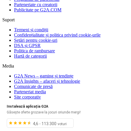
Parteneriate cu creatorii
Publicitate pe G2A.COM
Suport
Termeni și condiții
Confidențialitate și politica privind cookie-urile
Setări pentru cookie-uri
DSA și GPSR
Politica de rambursare
Hartă de categorii
Media
G2A News – gaming și tendințe
G2A Insights – afaceri și tehnologie
Comunicate de presă
Parteneriat media
Site corporativ
Instalează aplicația G2A
Găsește oferte grozave la jocuri oriunde mergi!
4,6 - 113.300
voturi