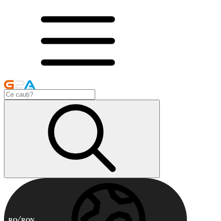
RO
RON