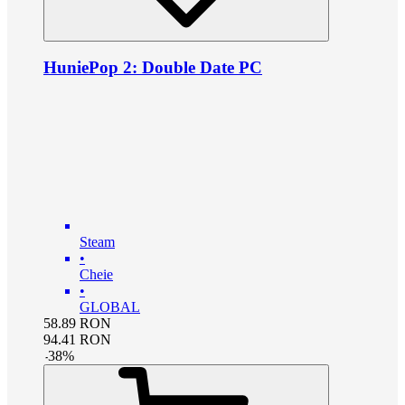
HuniePop 2: Double Date PC
Steam
•
Cheie
•
GLOBAL
58.89
RON
94.41
RON
-
38
%