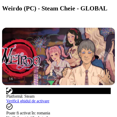
Weirdo (PC) - Steam Cheie - GLOBAL
1
/
6
Platformă
:
Steam
Verifică ghidul de activare
Poate fi activat în:
romania