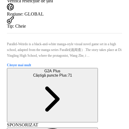
Verifică restricțiile de țară
Regiune
:
GLOBAL
Tip
:
Cheie
Parallel-Weirdo is a black-and-white manga-style visual novel game set in a high
school, adapted from the manga series Parallel(诡闻斋）.The story takes place at Di
Yingling High School, where the protagonist, Wang Zhe, i ...
Citește mai mult
G2A Plus
Câștigă puncte Plus:
71
SPONSORIZAT