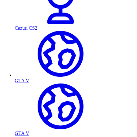
Cazuri CS2
GTA V
GTA V