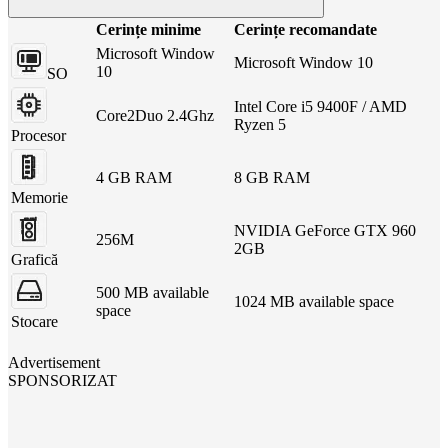
Cerințe minime
Cerințe recomandate
Microsoft Window
Microsoft Window 10
10
SO
Intel Core i5 9400F / AMD
Core2Duo 2.4Ghz
Ryzen 5
Procesor
4 GB RAM
8 GB RAM
Memorie
NVIDIA GeForce GTX 960
256M
2GB
Grafică
500 MB available
1024 MB available space
space
Stocare
Advertisement
SPONSORIZAT