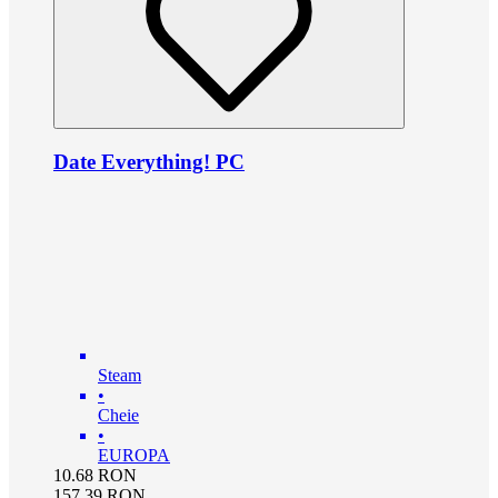
Date Everything! PC
Steam
•
Cheie
•
EUROPA
10.68
RON
157.39
RON