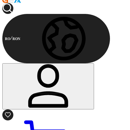
RO
RON