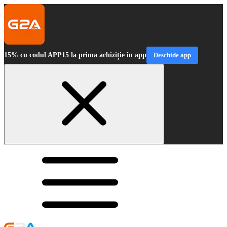
15% cu codul APP15 la prima achiziție în app
Deschide app