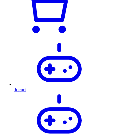
Jocuri