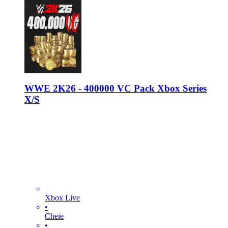
WWE 2K26 - 400000 VC Pack Xbox Series
X/S
Xbox Live
•
Cheie
•