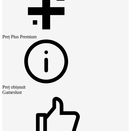
Preț
Plus Premium
Preț obișnuit
Gameslust