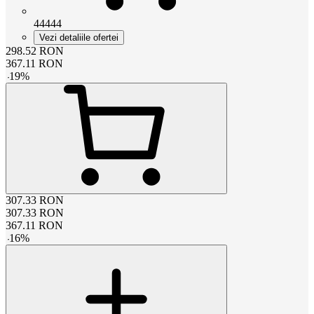
44444
Vezi detaliile ofertei
298.52
RON
367.11
RON
-
19
%
307.33
RON
307.33
RON
367.11
RON
-
16
%