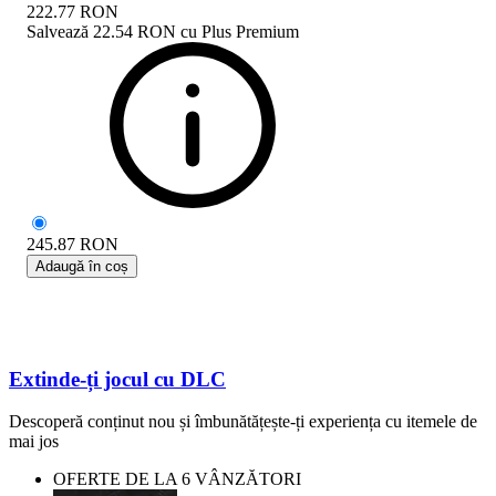
222.77
RON
Salvează
22.54 RON
cu
Plus Premium
245.87
RON
Adaugă în coș
Extinde-ți jocul cu DLC
Descoperă conținut nou și îmbunătățește-ți experiența cu itemele de
mai jos
OFERTE DE LA 6 VÂNZĂTORI