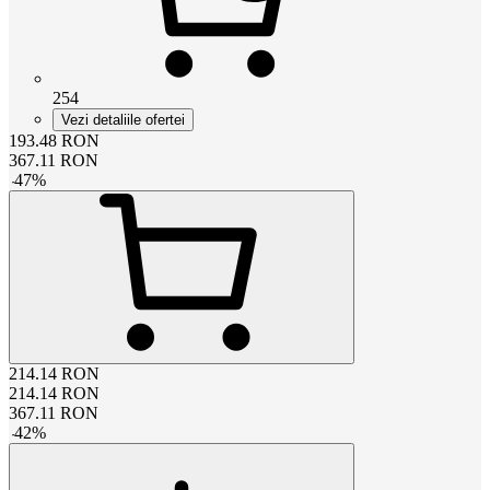
254
Vezi detaliile ofertei
193.48
RON
367.11
RON
-
47
%
214.14
RON
214.14
RON
367.11
RON
-
42
%