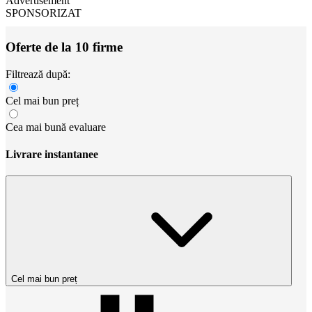
Advertisement
SPONSORIZAT
Oferte de la 10 firme
Filtrează după:
Cel mai bun preț
Cea mai bună evaluare
Livrare instantanee
Cel mai bun preț