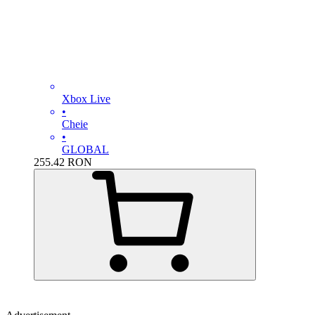
Xbox Live
•
Cheie
•
GLOBAL
255.42
RON