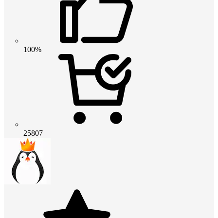
100%
25807