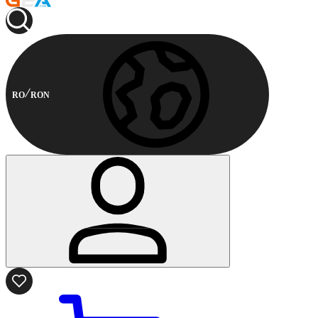
RO
RON