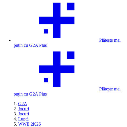
Plătește mai
puțin cu G2A Plus
Plătește mai
puțin cu G2A Plus
G2A
Jocuri
Jocuri
Luptă
WWE 2K26