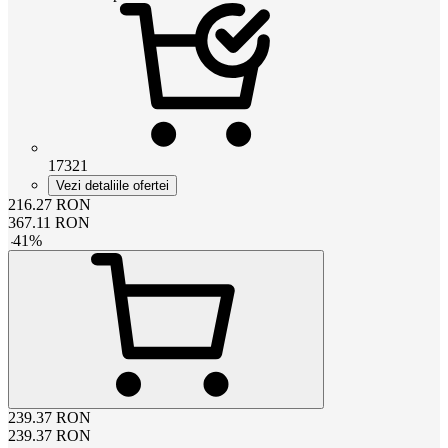
17321
Vezi detaliile ofertei
216.27
RON
367.11
RON
-
41
%
239.37
RON
239.37
RON