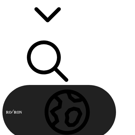
RO
RON