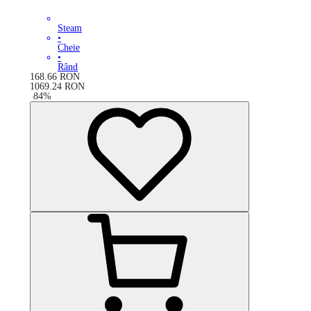
Steam
•
Cheie
•
Rând
168.66
RON
1069.24
RON
-
84
%