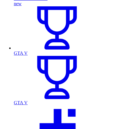
new
GTA V
GTA V