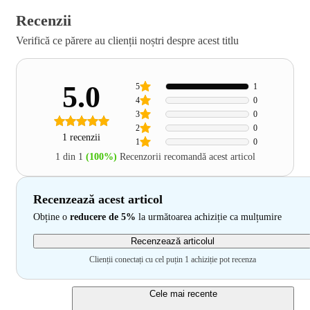
Recenzii
Verifică ce părere au clienții noștri despre acest titlu
5.0
5
1
4
0
3
0
2
0
1 recenzii
1
0
1 din 1
(100%)
Recenzorii recomandă acest articol
Recenzează acest articol
Obține o
reducere de 5%
la următoarea achiziție ca mulțumire
Recenzează articolul
Clienții conectați cu cel puțin 1 achiziție pot recenza
Cele mai recente