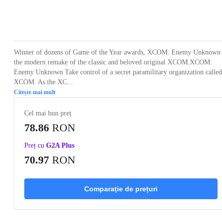
Loading...
Loading...
Loading...
Loading...
Loading
Winner of dozens of Game of the Year awards, XCOM: Enemy Unknown 
the modern remake of the classic and beloved original XCOM.XCOM:
Enemy Unknown Take control of a secret paramilitary organization called
XCOM. As the XC...
Citește mai mult
Cel mai bun preț
78.86
RON
Preț cu
G2A Plus
70.97
RON
Comparaţie de prețuri