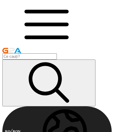
RO
RON