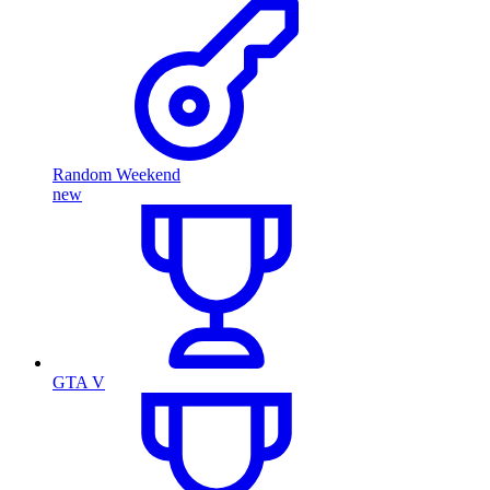
Random Weekend
new
GTA V