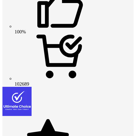
100%
102689