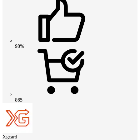
98%
865
Xgcard