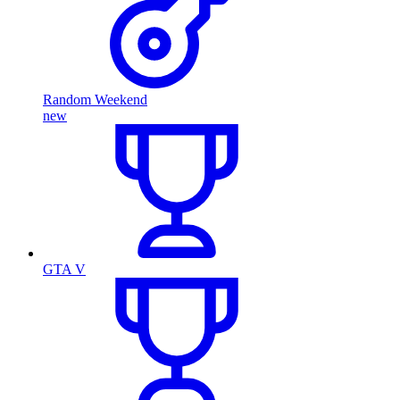
Random Weekend
new
GTA V