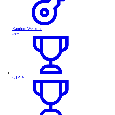
Random Weekend
new
GTA V