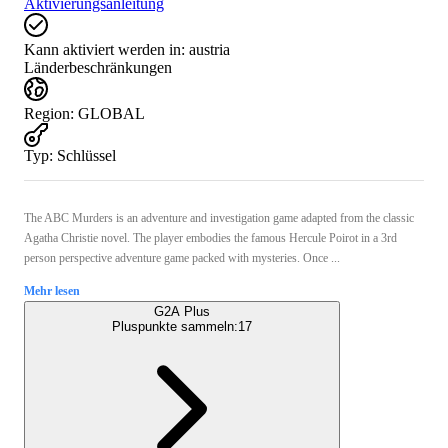
Aktivierungsanleitung
Kann aktiviert werden in:
austria
Länderbeschränkungen
Region
:
GLOBAL
Typ
:
Schlüssel
The ABC Murders is an adventure and investigation game adapted from the classic
Agatha Christie novel. The player embodies the famous Hercule Poirot in a 3rd
person perspective adventure game packed with mysteries. Once ...
Mehr lesen
G2A Plus
Pluspunkte sammeln:
17