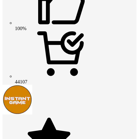
100%
44107