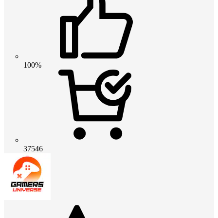
100%
37546