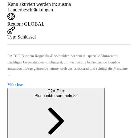
Kann aktiviert werden in:
austria
Länderbeschränkungen
Region
:
GLOBAL
Typ
:
Schlüssel
RACCOIN ist ein Roguelike-Deckbuilder, bei dem du spezielle Münzen mit
mächtigen Gegenständen kombinierst, um wahnsinnig befriedigende Combos
auszulösen. Baue glänzende Türme, dreh das Glücksrad und schüttel die Maschine
...
Mehr lesen
G2A Plus
Pluspunkte sammeln:
82