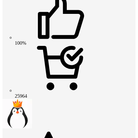
100%
25964