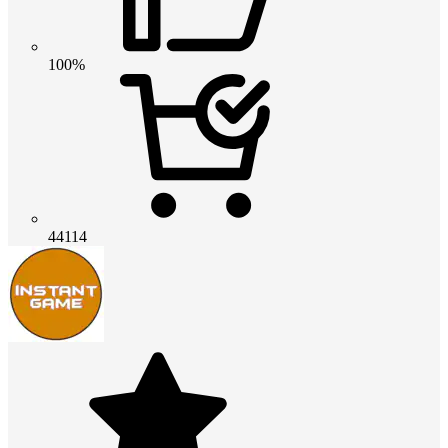
100%
44114