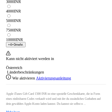
3000
INR
4000
INR
5000
INR
7500
INR
10000
INR
+
4
+
0
mehr.
Kann nicht aktiviert werden in
Österreich
Länderbeschränkungen
Wie aktivieren
Aktivierungsanleitung
Apple iTunes Gift Card 1500 INR ist eine spezielle Geschenkkarte, die in Form
eines einlösbaren Codes verkauft wird und mit der du zusätzliches Guthaben auf
dein gewähltes Apple-Konto laden kannst. Du kannst sie selbst n ...
Mehr lesen