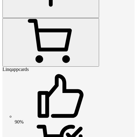
Linqappcards
90%