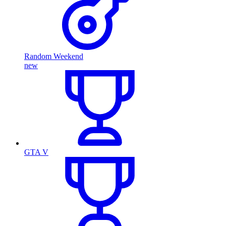
Random Weekend
new
GTA V