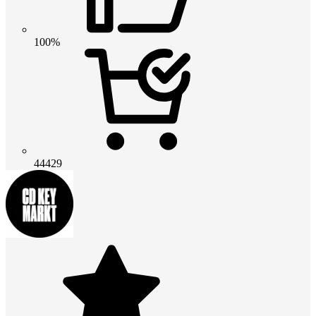
100%
44429