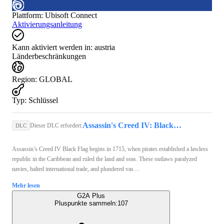
Plattform
:
Ubisoft Connect
Aktivierungsanleitung
Kann aktiviert werden in:
austria
Länderbeschränkungen
Region
:
GLOBAL
Typ
:
Schlüssel
Assassin's Creed IV: Black Flag (PC) - Ubisoft Connect Key - GLOBAL
Dieser DLC erfordert:
DLC
Assassin’s Creed IV Black Flag begins in 1715, when pirates established a lawless
republic in the Caribbean and ruled the land and seas. These outlaws paralyzed
navies, halted international trade, and plundered vas ...
Mehr lesen
G2A Plus
Pluspunkte sammeln:
107