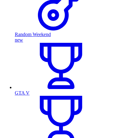
Random Weekend
new
GTA V