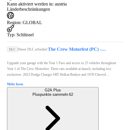
Kann aktiviert werden in:
austria
Länderbeschränkungen
Region
:
GLOBAL
Typ
:
Schlüssel
The Crew Motorfest (PC) - Ubisoft Connect Key - GLOBAL
Dieser DLC erfordert:
DLC
Upgrade your garage with the Year 1 Pass and access to 25 vehicles throughout
Year 1 of The Crew Motorfest: Three cars available at launch, including two
exclusives: 2023 Dodge Charger SRT Hellcat Redeye and 1970 Chevrol ...
Mehr lesen
G2A Plus
Pluspunkte sammeln:
62