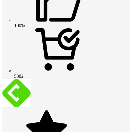
100%
5382