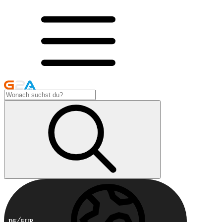
DE
EUR