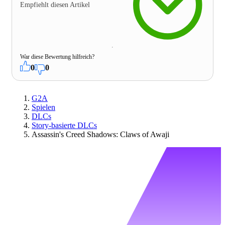
Empfiehlt diesen Artikel
War diese Bewertung hilfreich?
0
0
G2A
Spielen
DLCs
Story-basierte DLCs
Assassin's Creed Shadows: Claws of Awaji