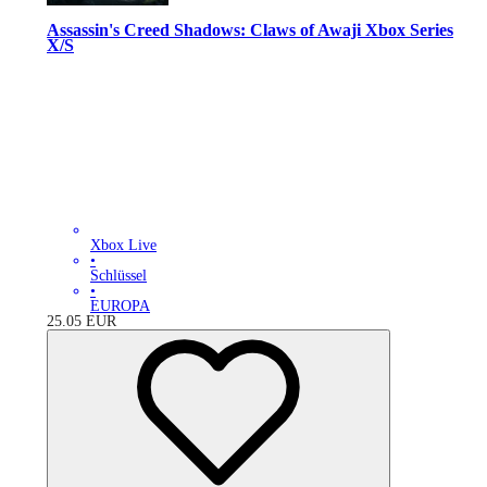
Assassin's Creed Shadows: Claws of Awaji Xbox Series
X/S
Xbox Live
•
Schlüssel
•
EUROPA
25.05
EUR