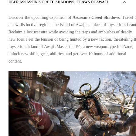
ÜBER ASSASSIN'S CREED SHADOWS: CLAWS OF AWAJI
Discover the upcoming expansion of
Assassin's Creed Shadows
. Travel 
a new distinctive region - the island of Awaji - a place of mysterious beaut
Reclaim a lost treasure while avoiding the traps and ambushes of deadly
new foes. Feel the tension of being hunted by a new faction, threatening t
mysterious island of Awaji. Master the Bō, a new weapon type for Naoe,
unlock new skills, gear, abilities, and get over 10 hours of additional
content.