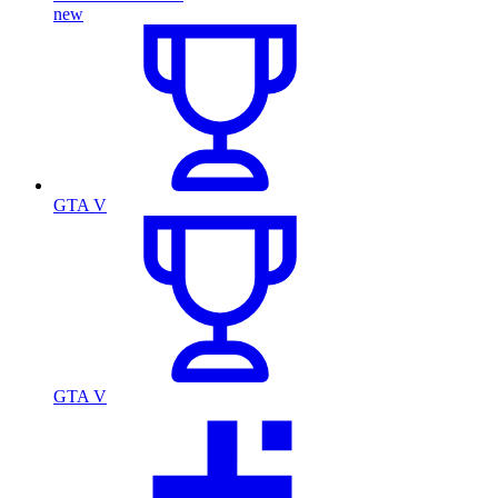
new
GTA V
GTA V