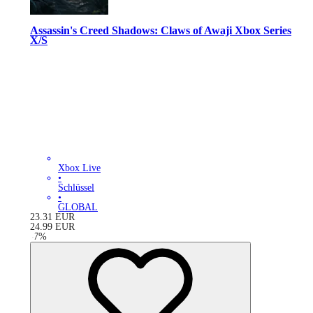
Assassin's Creed Shadows: Claws of Awaji Xbox Series
X/S
Xbox Live
•
Schlüssel
•
GLOBAL
23.31
EUR
24.99
EUR
-
7
%