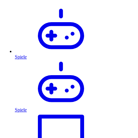
Spiele
Spiele