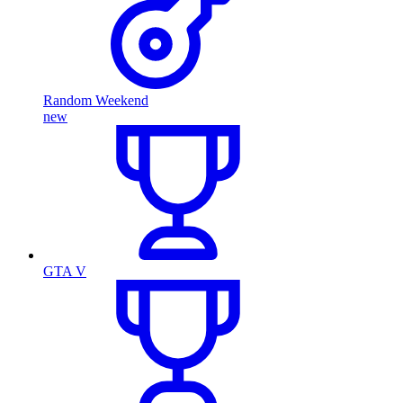
Random Weekend
new
GTA V