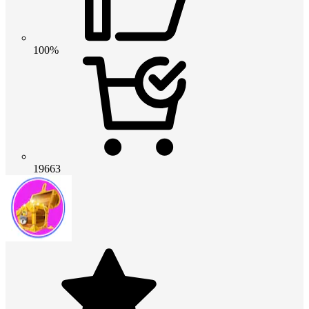
100%
19663