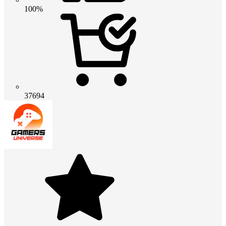
100%
37694