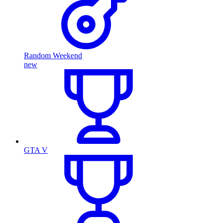
Random Weekend
new
GTA V