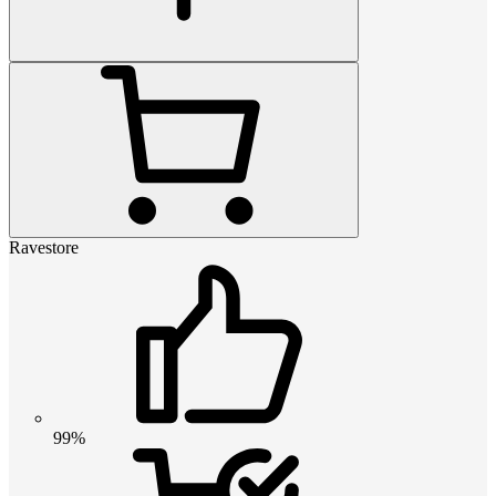
Ravestore
99%