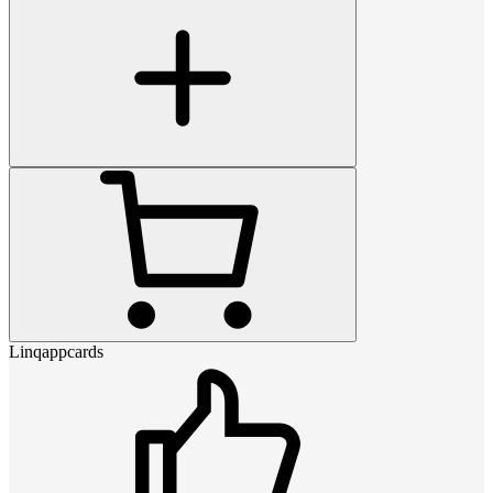
Linqappcards