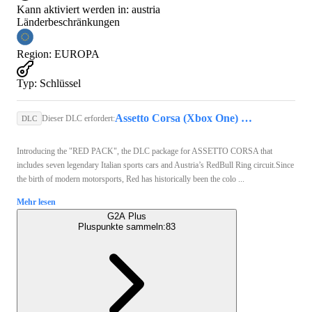
Kann aktiviert werden in:
austria
Länderbeschränkungen
Region
:
EUROPA
Typ
:
Schlüssel
Assetto Corsa (Xbox One) - Xbox Live Key - EUROPE
Dieser DLC erfordert:
DLC
Introducing the "RED PACK", the DLC package for ASSETTO CORSA that
includes seven legendary Italian sports cars and Austria’s RedBull Ring circuit.Since
the birth of modern motorsports, Red has historically been the colo ...
Mehr lesen
G2A Plus
Pluspunkte sammeln:
83