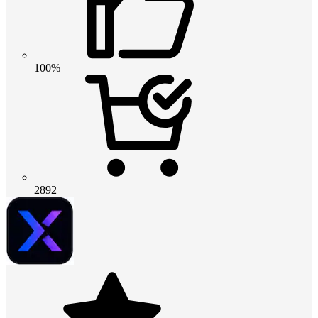
100%
2892