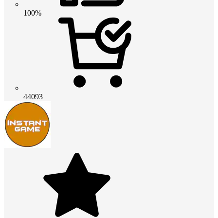
100%
44093