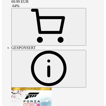
69.99
EUR
-
64
%
GESPONSERT