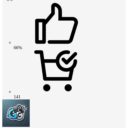
66%
141