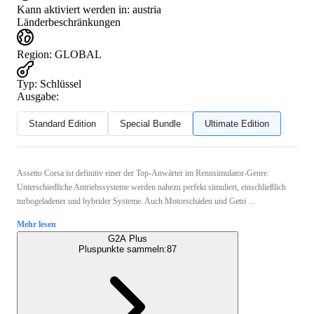
Kann aktiviert werden in:
austria
Länderbeschränkungen
Region
:
GLOBAL
Typ
:
Schlüssel
Ausgabe:
Standard Edition
Special Bundle
Ultimate Edition
Assetto Corsa ist definitiv einer der Top-Anwärter im Rennsimulator-Genre.
Unterschiedliche Antriebssysteme werden nahezu perfekt simuliert, einschließlich
turbogeladener und hybrider Systeme. Auch Motorschäden und Getri ...
Mehr lesen
G2A Plus
Pluspunkte sammeln:
87