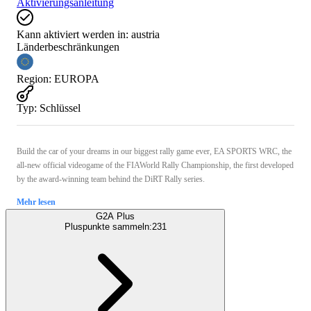
Aktivierungsanleitung
Kann aktiviert werden in:
austria
Länderbeschränkungen
Region
:
EUROPA
Typ
:
Schlüssel
Build the car of your dreams in our biggest rally game ever, EA SPORTS WRC, the
all-new official videogame of the FIAWorld Rally Championship, the first developed
by the award-winning team behind the DiRT Rally series.
Mehr lesen
G2A Plus
Pluspunkte sammeln:
231