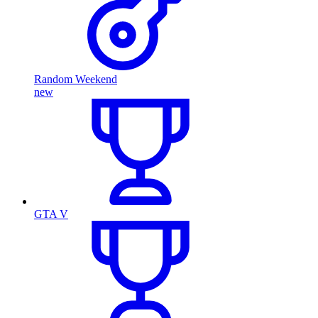
Random Weekend
new
GTA V