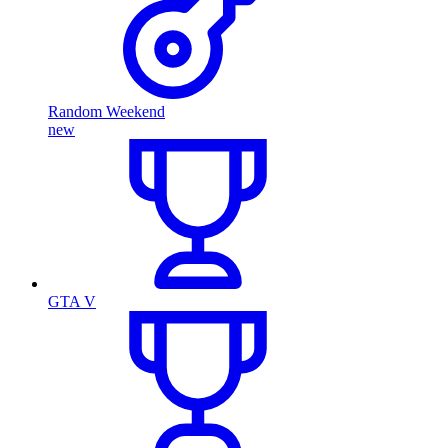
Random Weekend
new
GTA V