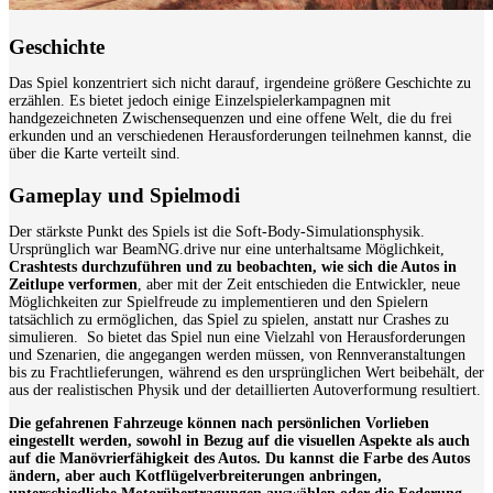
Geschichte
Das Spiel konzentriert sich nicht darauf, irgendeine größere Geschichte zu
erzählen. Es bietet jedoch einige Einzelspielerkampagnen mit
handgezeichneten Zwischensequenzen und eine offene Welt, die du frei
erkunden und an verschiedenen Herausforderungen teilnehmen kannst, die
über die Karte verteilt sind.
Gameplay und Spielmodi
Der stärkste Punkt des Spiels ist die Soft-Body-Simulationsphysik.
Ursprünglich war BeamNG.drive nur eine unterhaltsame Möglichkeit,
Crashtests durchzuführen und zu beobachten, wie sich die Autos in
Zeitlupe verformen
, aber mit der Zeit entschieden die Entwickler, neue
Möglichkeiten zur Spielfreude zu implementieren und den Spielern
tatsächlich zu ermöglichen, das Spiel zu spielen, anstatt nur Crashes zu
simulieren.
So bietet das Spiel nun eine Vielzahl von Herausforderungen
und Szenarien, die angegangen werden müssen, von Rennveranstaltungen
bis zu Frachtlieferungen, während es den ursprünglichen Wert beibehält, der
aus der realistischen Physik und der detaillierten Autoverformung resultiert.
Die gefahrenen Fahrzeuge können nach persönlichen Vorlieben
eingestellt werden, sowohl in Bezug auf die visuellen Aspekte als auch
auf die Manövrierfähigkeit des Autos. Du kannst die Farbe des Autos
ändern, aber auch Kotflügelverbreiterungen anbringen,