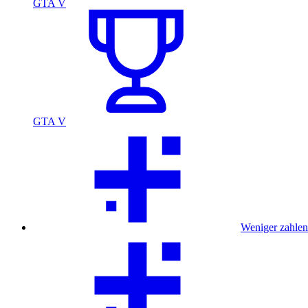
GTA V
GTA V
Weniger zahlen