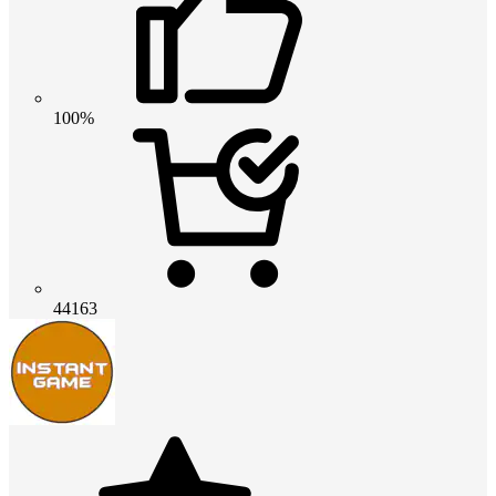
100%
44163