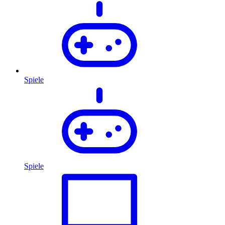
Spiele
Spiele