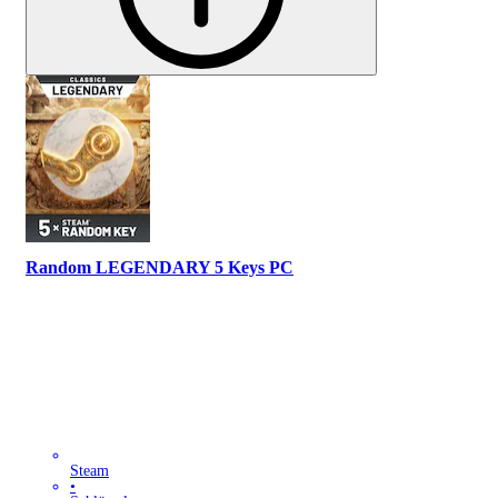
Random LEGENDARY 5 Keys PC
Steam
•