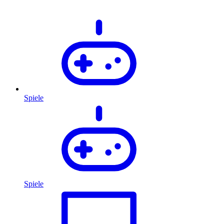
Spiele
Spiele