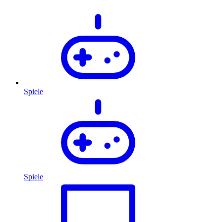
Spiele
Spiele