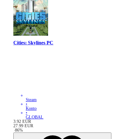
Cities: Skylines PC
Steam
•
Konto
•
GLOBAL
3.92
EUR
27.99
EUR
-
86
%