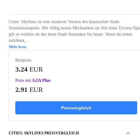
Loading...
Loading...
Loading...
Loading...
Loading
Cities: Skylines ist eine moderne Version des klassischen Stadt-
Simulationsspiels. Mit völlig neuen Mechaniken im Stil eines Tycoon-Spi
gilt es weithin als der beste Stadt-Simulator bis heute. Wenn du testen
möchtest,...
Mehr lesen
Bestpreis
3.24
EUR
Preis mit
G2A Plus
2.91
EUR
Preisvergleich
CITIES: SKYLINES PREISVERGLEICH