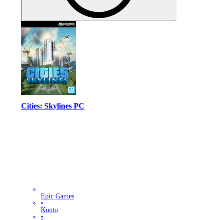
Cities: Skylines PC
Epic Games
•
Konto
•