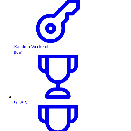
Random Weekend
new
GTA V