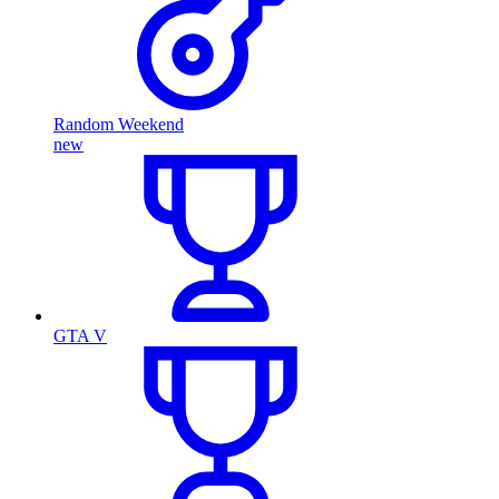
Random Weekend
new
GTA V