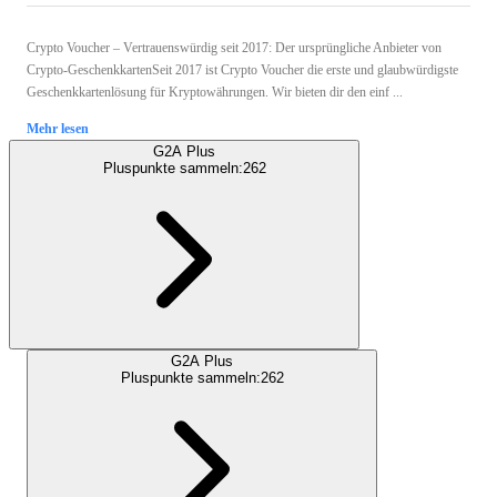
Crypto Voucher – Vertrauenswürdig seit 2017: Der ursprüngliche Anbieter von
Crypto-GeschenkkartenSeit 2017 ist Crypto Voucher die erste und glaubwürdigste
Geschenkkartenlösung für Kryptowährungen. Wir bieten dir den einf ...
Mehr lesen
G2A Plus
Pluspunkte sammeln:
262
G2A Plus
Pluspunkte sammeln:
262