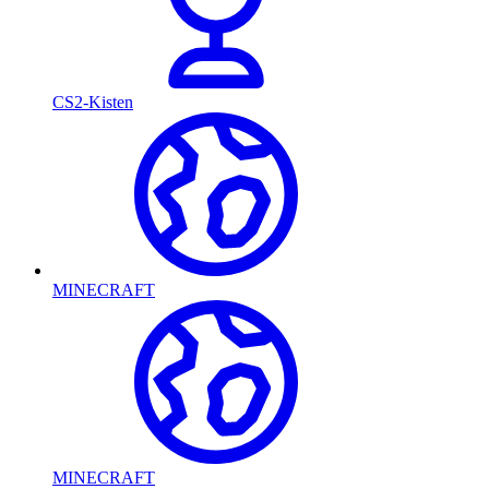
CS2-Kisten
MINECRAFT
MINECRAFT