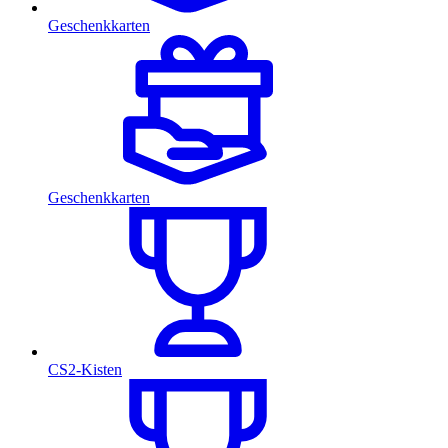
Geschenkkarten
Geschenkkarten
CS2-Kisten