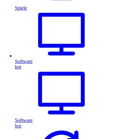
Spiele
Software
hot
Software
hot