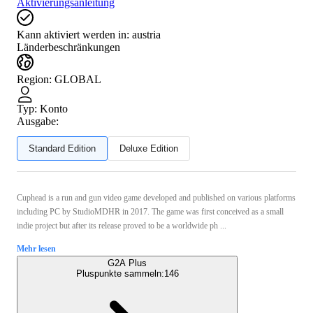
Aktivierungsanleitung
Kann aktiviert werden in:
austria
Länderbeschränkungen
Region
:
GLOBAL
Typ
:
Konto
Ausgabe:
Standard Edition
Deluxe Edition
Cuphead is a run and gun video game developed and published on various platforms
including PC by StudioMDHR in 2017. The game was first conceived as a small
indie project but after its release proved to be a worldwide ph ...
Mehr lesen
G2A Plus
Pluspunkte sammeln:
146