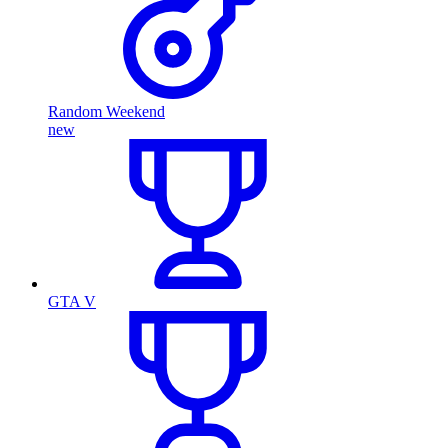
Random Weekend
new
GTA V