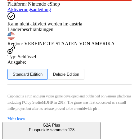
Plattform
:
Nintendo eShop
Aktivierungsanleitung
Kann nicht aktiviert werden in:
austria
Länderbeschränkungen
Region
:
VEREINIGTE STAATEN VON AMERIKA
Typ
:
Schlüssel
Ausgabe:
Standard Edition
Deluxe Edition
Cuphead is a run and gun video game developed and published on various platforms
including PC by StudioMDHR in 2017. The game was first conceived as a small
indie project but after its release proved to be a worldwide ph ...
Mehr lesen
G2A Plus
Pluspunkte sammeln:
128