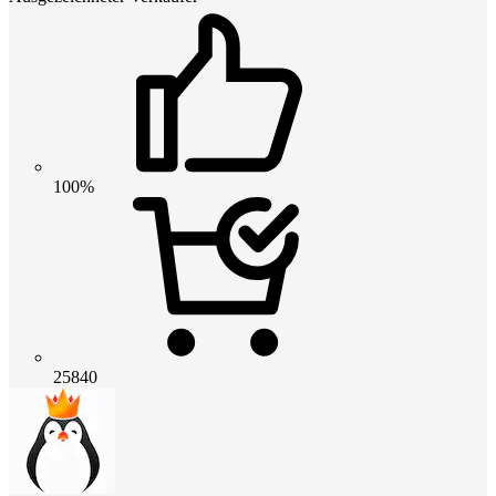
100%
25840