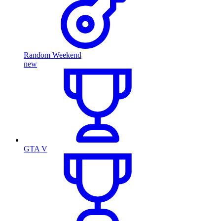
Random Weekend
new
GTA V