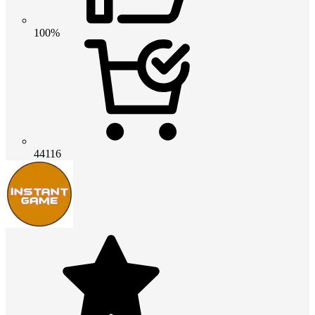
100%
44116