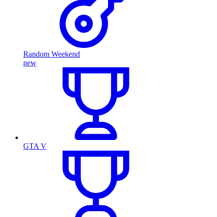
Random Weekend
new
GTA V