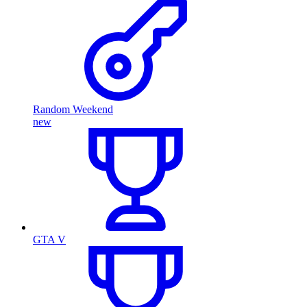
Random Weekend
new
GTA V