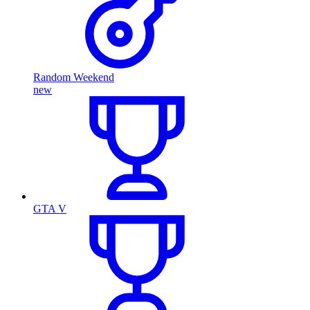
Random Weekend
new
GTA V