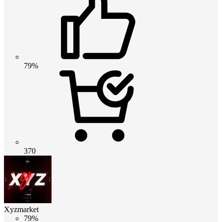
79%
370
Xyzmarket
79%