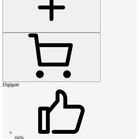
Digigate
66%