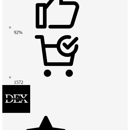
92%
1572