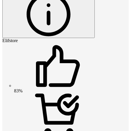
Elifstore
83%