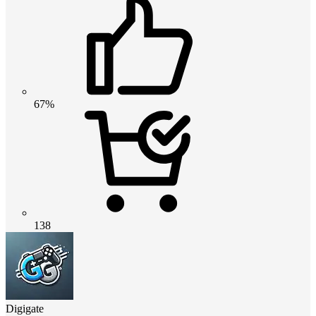
67%
138
Digigate