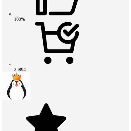
100%
25894