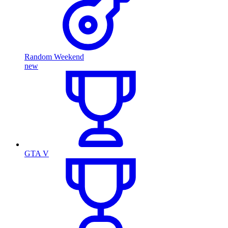
Random Weekend
new
GTA V