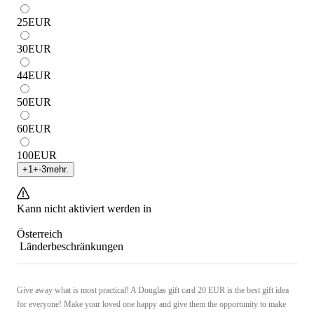
25
EUR
30
EUR
44
EUR
50
EUR
60
EUR
100
EUR
+
1
+
-3
mehr.
Kann nicht aktiviert werden in
Österreich
Länderbeschränkungen
Give away what is most practical! A Douglas gift card 20 EUR is the best gift idea
for everyone! Make your loved one happy and give them the opportunity to make