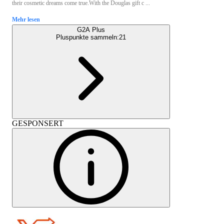
their cosmetic dreams come true.With the Douglas gift c ...
Mehr lesen
G2A Plus
Pluspunkte sammeln:
21
GESPONSERT