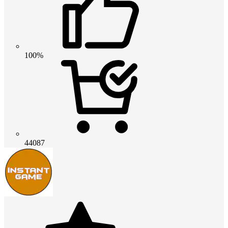
100%
44087