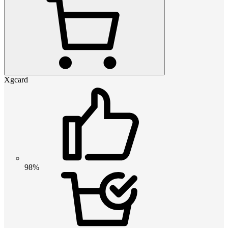
Xgcard
98%