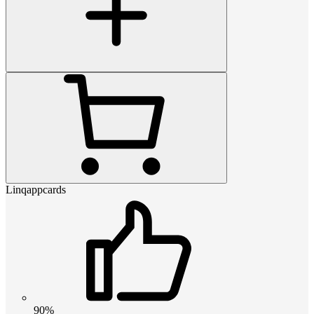
Linqappcards
90%