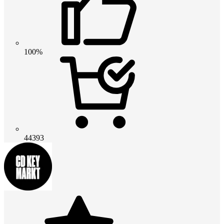
100%
44393