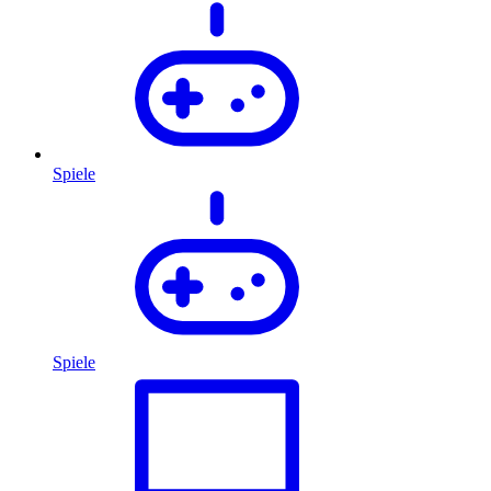
Spiele
Spiele