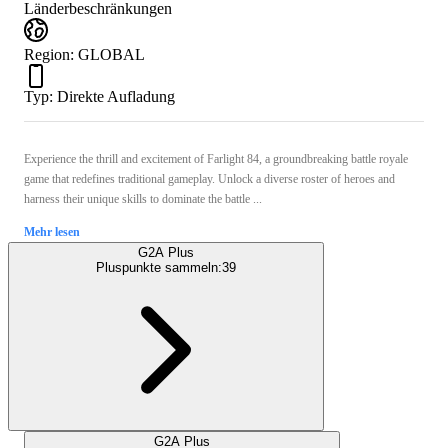
Länderbeschränkungen
Region
:
GLOBAL
Typ
:
Direkte Aufladung
Experience the thrill and excitement of Farlight 84, a groundbreaking battle royale
game that redefines traditional gameplay. Unlock a diverse roster of heroes and
harness their unique skills to dominate the battle ...
Mehr lesen
G2A Plus
Pluspunkte sammeln:
39
G2A Plus