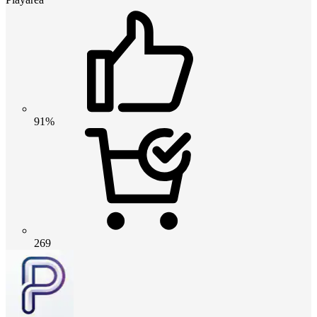
91%
269