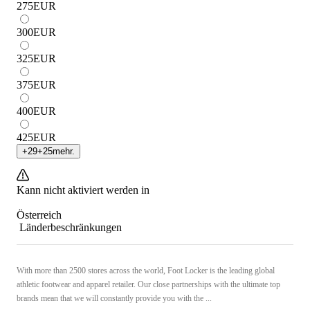
275
EUR
300
EUR
325
EUR
375
EUR
400
EUR
425
EUR
+
29
+
25
mehr.
Kann nicht aktiviert werden in
Österreich
Länderbeschränkungen
With more than 2500 stores across the world, Foot Locker is the leading global
athletic footwear and apparel retailer. Our close partnerships with the ultimate top
brands mean that we will constantly provide you with the ...