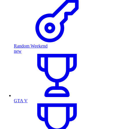
Random Weekend
new
GTA V