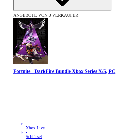
ANGEBOTE VON 0 VERKÄUFER
Fortnite - DarkFire Bundle Xbox Series X/S, PC
Xbox Live
•
Schlüssel