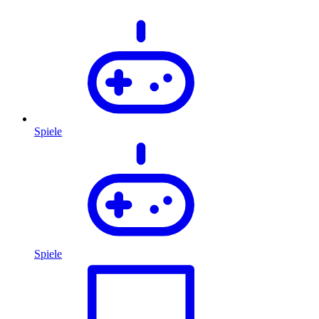
Spiele
Spiele