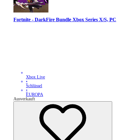
Fortnite - DarkFire Bundle Xbox Series X/S, PC
Xbox Live
•
Schlüssel
•
EUROPA
Ausverkauft