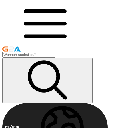
DE
EUR