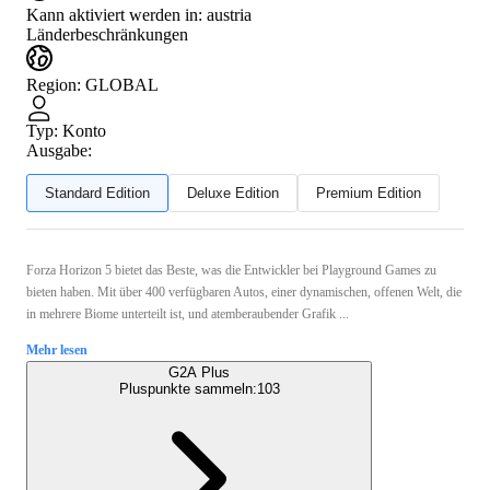
Kann aktiviert werden in:
austria
Länderbeschränkungen
Region
:
GLOBAL
Typ
:
Konto
Ausgabe:
Standard Edition
Deluxe Edition
Premium Edition
Forza Horizon 5 bietet das Beste, was die Entwickler bei Playground Games zu
bieten haben. Mit über 400 verfügbaren Autos, einer dynamischen, offenen Welt, die
in mehrere Biome unterteilt ist, und atemberaubender Grafik ...
Mehr lesen
G2A Plus
Pluspunkte sammeln:
103