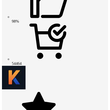
98%
54464