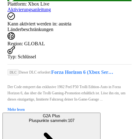
Plattform
:
Xbox Live
Aktivierungsanleitung
Kann aktiviert werden in:
austria
Länderbeschränkungen
Region
:
GLOBAL
Typ
:
Schlüssel
Forza Horizon 6 (Xbox Series X/S, PC) - Xbox Live Key - GLOBAL
Dieser DLC erfordert:
DLC
Der Code entsperrt das exklusive 1962 Peel P50 Trolli Edition-Auto in Forza
Horizon 6, das über die Trolli Gaming-Promotion erhältlich ist. Löse ihn ein, um
dieses einzigartige, limitierte Fahrzeug deiner In-Game-Garage ...
Mehr lesen
G2A Plus
Pluspunkte sammeln:
107