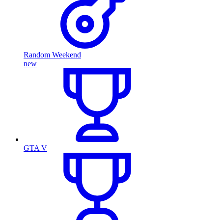
Random Weekend
new
GTA V