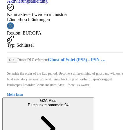
Aktivierungsanleitung
Kann aktiviert werden in:
austria
Länderbeschränkungen
Region
:
EUROPA
Typ
:
Schlüssel
Ghost of Yotei (PS5) - PSN Key - EUROPE
Dieser DLC erfordert:
DLC
Set aside the order of the Edo period. Become a different kind of ghost and witness a
bold new story set against the stunning backdrop of northern Japan’s rugged
landscapes.Preorder Bonus includes:Atsu + Yōtei six avatar ...
Mehr lesen
G2A Plus
Pluspunkte sammeln:
94