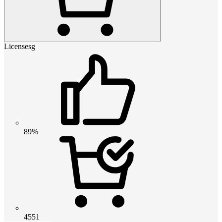
Licensesg
89%
4551