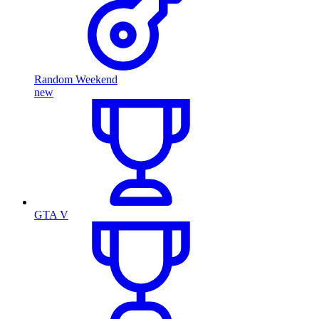
Random Weekend
new
GTA V